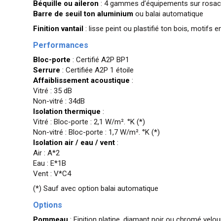
Béquille ou aileron
: 4 gammes d’équipements sur rosace o
Barre de seuil ton aluminium
ou balai automatique
Finition vantail
: lisse peint ou plastifié ton bois, motifs
Performances
Bloc-porte
: Certifié A2P BP1
Serrure
: Certifiée A2P 1 étoile
Affaiblissement acoustique
:
Vitré : 35 dB
Non-vitré : 34dB
Isolation thermique
:
Vitré : Bloc-porte : 2,1 W/m². °K (*)
Non-vitré : Bloc-porte : 1,7 W/m². °K (*)
Isolation air / eau / vent
:
Air : A*2
Eau : E*1B
Vent : V*C4
(*) Sauf avec option balai automatique
Options
Pommeau
: Finition platine, diamant noir ou chromé vel