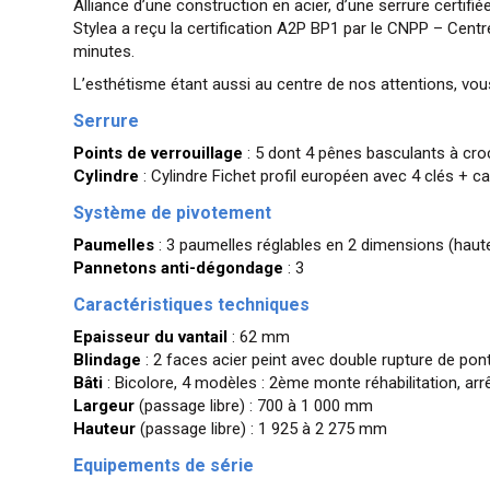
Alliance d’une construction en acier, d’une serrure certifié
Stylea a reçu la certification A2P BP1 par le CNPP – Cent
minutes.
L’esthétisme étant aussi au centre de nos attentions, vous
Serrure
Points de verrouillage
: 5 dont 4 pênes basculants à cro
Cylindre
: Cylindre Fichet profil européen avec 4 clés + ca
Système de pivotement
Paumelles
: 3 paumelles réglables en 2 dimensions (haute
Pannetons anti-dégondage
: 3
Caractéristiques techniques
Epaisseur du vantail
: 62 mm
Blindage
: 2 faces acier peint avec double rupture de pont 
Bâti
: Bicolore, 4 modèles : 2ème monte réhabilitation, arrê
Largeur
(passage libre) : 700 à 1 000 mm
Hauteur
(passage libre) : 1 925 à 2 275 mm
Equipements de série