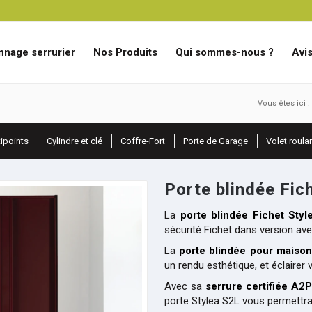
nage serrurier
Nos Produits
Qui sommes-nous ?
Avis
Vous êtes ici :
tipoints
Cylindre et clé
Coffre-Fort
Porte de Garage
Volet roula
Porte blindée Fic
La
porte blindée Fichet Sty
sécurité Fichet dans version ave
La
porte blindée pour maison
un rendu esthétique, et éclairer v
Avec sa
serrure certifiée A2P
porte Stylea S2L vous permettra