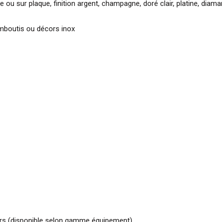
u sur plaque, finition argent, champagne, doré clair, platine, diam
 emboutis ou décors inox
ours (disponible selon gamme équipement)