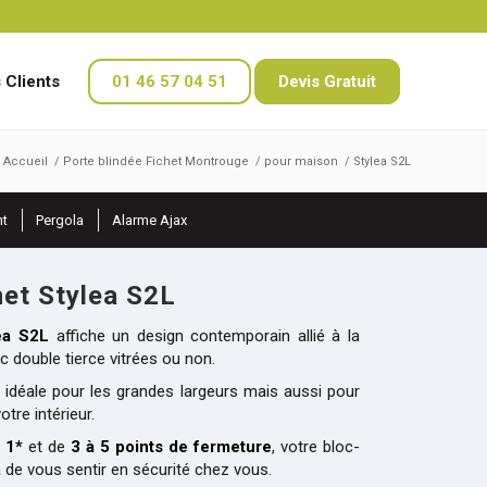
 Clients
01 46 57 04 51
Devis Gratuit
Accueil
/
Porte blindée Fichet Montrouge
/
pour maison
/
Stylea S2L
nt
Pergola
Alarme Ajax
het Stylea S2L
lea S2L
affiche un design contemporain allié à la
c double tierce vitrées ou non.
idéale pour les grandes largeurs mais aussi pour
otre intérieur.
 1*
et de
3 à 5 points de fermeture
, votre bloc-
 de vous sentir en sécurité chez vous.