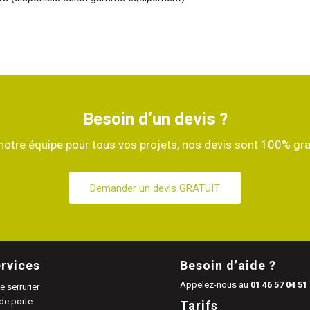
Besoin d’un devis ?
 notre équipe pour tous vos projets, nos devis sont 100% gr
Demander un devis GRATUIT
rvices
Besoin d’aide ?
Appelez-nous au
01 46 57 04 51
 serrurier
de porte
Tarifs