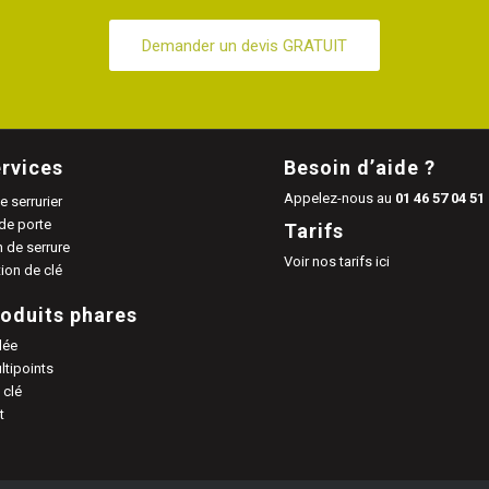
Demander un devis GRATUIT
rvices
Besoin d’aide ?
Appelez-nous au
01 46 57 04 51
 serrurier
de porte
Tarifs
n de serrure
Voir nos tarifs ici
ion de clé
oduits phares
dée
ltipoints
 clé
t