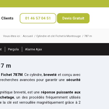
 Clients
01 46 57 04 51
Devis Gratuit
Vous êtes ici :
Accueil
/
Cylindre et clé Fichet à Montrouge
/
787 m
nt
Pergola
Alarme Ajax
87 m
e Fichet 787M
. Ce cylindre,
breveté
et conçu avec
e recherches avancées pour garantir une
sécurité
nétique breveté, est une
réponse puissante aux
ochetage
, un des procédés fréquemment utilisés
de la clé est verrouillée magnétiquement grâce à 2