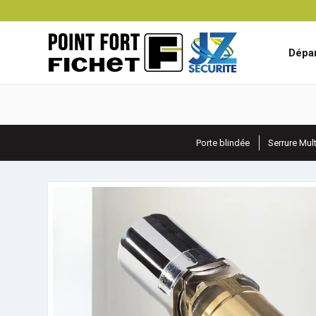
Dépan
Porte blindée
Serrure Mul