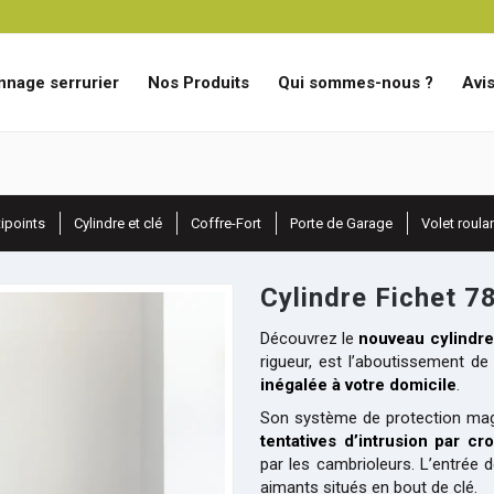
nage serrurier
Nos Produits
Qui sommes-nous ?
Avis
tipoints
Cylindre et clé
Coffre-Fort
Porte de Garage
Volet roula
Cylindre Fichet 7
Découvrez le
nouveau cylindr
rigueur, est l’aboutissement d
inégalée à votre domicile
.
Son système de protection mag
tentatives d’intrusion par cr
par les cambrioleurs. L’entrée 
aimants situés en bout de clé.